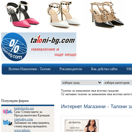
Всички Намаления - Талони
Рекламодатели
Как действа сайта
SM
Талони за намаление във всички градове.
52 активни талони за намаление във всички катег
Популярни фирми
Интернет Магазини - Талони 
hitdobavki.net
Секс Стимуланти за
Продължителна Ерекция.
viagrabg.com
Забаване на еякулацията,
стимулиращ ерекцията.
www.taloni-