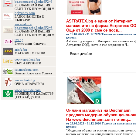
bg.compagebg2.php?P2=8
РЕКЛАМИРАЙ ВАШИЯ
САЙТ ТУК ПРОМОЦИЯ !!
bglyubov.com
ЗАПОЗНАНСТВА В
БЪЛГАРИЯ
ASTRATEX.bg е един от Интернет
www.taloni-
магазините на фирма Астратекс ОО
bg.compagebg2.php?P2=8
Още от 2000 г. сме се посв...
РЕКЛАМИРАЙ ВАШИЯ
от 11.10.2023 - 31.12.2026 Талони за намаления on
САЙТ ТУК ПРОМОЦИЯ !!!
купони
inv.bg
Astratex.bg е един от Интернет магазините на 
Електронни Фактури
Астратекс ООД, която е със седалище в Ч...
arisfg.bg
МАГАЗИН МЕБЕЛИ
Виж в детайли
www.credilend.bg
БЪРЗИ КРЕДИТИ
iskamrabota.com
Вашият Ключ към Успеха
www.okoto.bg
ОЧНА АПАРАТУРА
www.geohide.com
ГЕОДЕЗИЯ И КАДАСТЪР
„ГЕОХАЙД”ООД
Онлайн магазинът на Deichmann
предлага модерни обувки денонощ
На www.deichmann.com потенц...
от 26.08.2023 - 31.12.2026 Талони за намаления on
купони
"Модерни обувки за всички възрастови групи с
високо качество на ненадмината цена" functio...