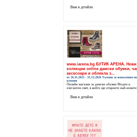
Виж в детайли
www.iarena.bg БУТИК АРЕНА. Нови
колекции online дамски обувки, ча
аксесоари и облекла з...
от 26.11.2023 - 31.12.2026 Талони за намаления on
купони
Онлайн магазин за дамски обувки Моден и
елегантен свят, в който ще откриете най-новите 
Виж в детайли