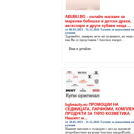
ABUBU.BG - онлайн магазин за
маркови бебешки и детски дрехи,
аксесоари и други хубави неща ...
от 06.03.2023 - 31.12.2026 Талони за намаления on
купони
Здравейте, навярно вече ни познавате, но нека 
пак Ви се представим ! function etarget...
Виж в детайли
bgbeauty.eu ПРОМОЦИИ НА
СЕДМИЦАТА, ПАРФЮМИ, КОМПЛЕК
ПРОДУКТИ ЗА ТЯЛО КОЗМЕТИКА.
Нашият м...
от 28.01.2023 - 31.12.2026 Талони за намаления on
купони
Нашият магазин е създаден с цел да задоволи
потребностите на всеки function etargetPostlo...