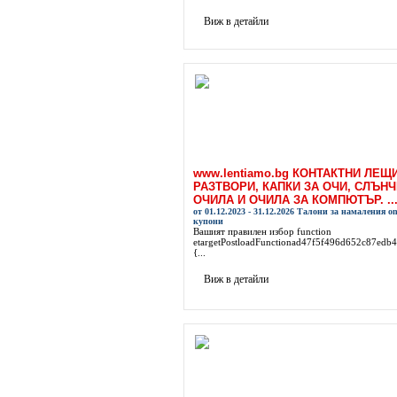
Виж в детайли
www.lentiamo.bg КОНТАКТНИ ЛЕЩ
РАЗТВОРИ, КАПКИ ЗА ОЧИ, СЛЪН
ОЧИЛА И ОЧИЛА ЗА КОМПЮТЪР. ..
от 01.12.2023 - 31.12.2026 Талони за намаления on
купони
Вашият правилен избор function
etargetPostloadFunctionad47f5f496d652c87edb
{...
Виж в детайли