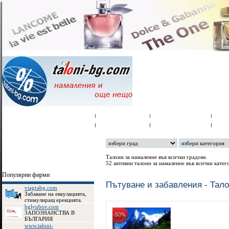
Всички Намаления - Талони
Рекламодатели
Как действа сайта
SM
Талони за намаление във всички градове.
52 активни талони за намаление във всички катег
Популярни фирми
Пътуване и забавления - Тал
viagrabg.com
Забаване на еякулацията,
стимулиращ ерекцията.
bglyubov.com
ЗАПОЗНАНСТВА В
БЪЛГАРИЯ
www.taloni-