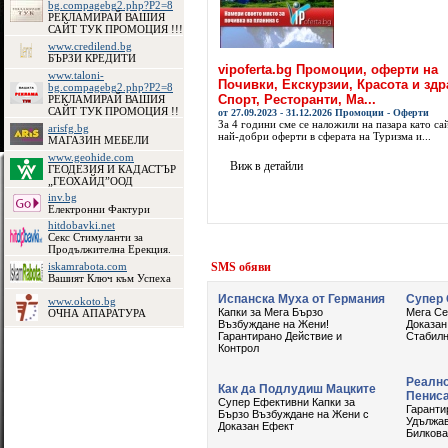
bg.compagebg2.php?P2=8
РЕКЛАМИРАЙ ВАШИЯ
САЙТ ТУК ПРОМОЦИЯ !!!
www.credilend.bg
БЪРЗИ КРЕДИТИ
vipoferta.bg Промоции, оферти на
www.taloni-
Почивки, Екскурзии, Красота и здр
bg.compagebg2.php?P2=8
Спорт, Ресторанти, Ма...
РЕКЛАМИРАЙ ВАШИЯ
САЙТ ТУК ПРОМОЦИЯ !!
от 27.09.2023 - 31.12.2026 Промоции - Оферти
За 4 години сме се наложили на пазара като сай
arisfg.bg
най-добри оферти в сферата на Туризма и...
МАГАЗИН МЕБЕЛИ
www.geohide.com
Виж в детайли
ГЕОДЕЗИЯ И КАДАСТЪР
„ГЕОХАЙД”ООД
inv.bg
Електронни Фактури
hitdobavki.net
Секс Стимуланти за
Продължителна Ерекция.
iskamrabota.com
Вашият Ключ към Успеха
www.okoto.bg
ОЧНА АПАРАТУРА