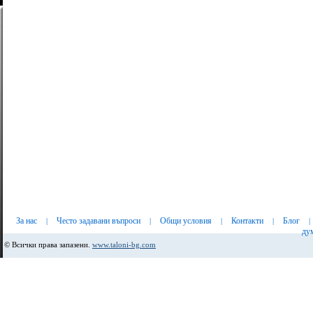
За нас
Често задавани въпроси
Общи условия
Контакти
Блог
|
|
|
|
|
ду
© Всички права запазени.
www.taloni-bg.com