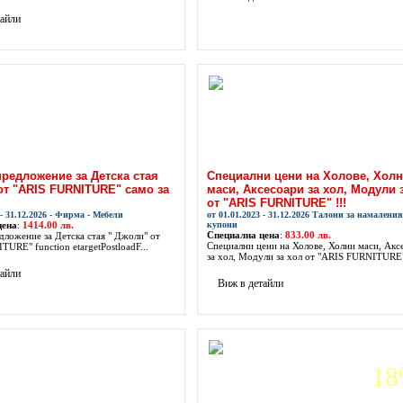
тайли
предложение за Детска стая
Специални цени на Холове, Хол
от "ARIS FURNITURE" само за
маси, Аксесоари за хол, Модули 
от "ARIS FURNITURE" !!!
 - 31.12.2026 - Фирма - Мебели
от 01.01.2023 - 31.12.2026 Талони за намаления 
цена
:
1414.00 лв.
купони
Специална цена
:
833.00 лв.
дложение за Детска стая " Джоли" от
Специални цени на Холове, Холни маси, Акс
URE" function etargetPostloadF...
за хол, Модули за хол от "ARIS FURNITURE".
тайли
Виж в детайли
1