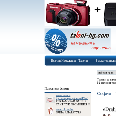
Всички Намаления - Талони
Рекламодатели
Талони за нама
52 активни тал
Популярни фирми
София - 
www.taloni-
bg.compagebg2.php?P2=8
РЕКЛАМИРАЙ ВАШИЯ
САЙТ ТУК ПРОМОЦИЯ !!
www.okoto.bg
ОЧНА АПАРАТУРА