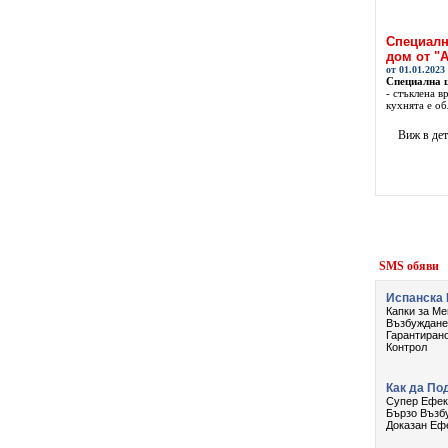
Специалн
дом от "
от 01.01.2023
Специална 
- стъклена в
кухнята е об
Виж в де