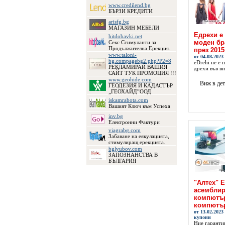
www.credilend.bg
БЪРЗИ КРЕДИТИ
arisfg.bg
МАГАЗИН МЕБЕЛИ
Едрехи е
hitdobavki.net
моден бр
Секс Стимуланти за
Продължителна Ерекция.
през 2015
www.taloni-
от 04.08.202
bg.compagebg2.php?P2=8
eDrehi не е 
РЕКЛАМИРАЙ ВАШИЯ
дрехи във ви
САЙТ ТУК ПРОМОЦИЯ !!!
www.geohide.com
Виж в де
ГЕОДЕЗИЯ И КАДАСТЪР
„ГЕОХАЙД”ООД
iskamrabota.com
Вашият Ключ към Успеха
inv.bg
Електронни Фактури
viagrabg.com
Забаване на еякулацията,
стимулиращ ерекцията.
bglyubov.com
ЗАПОЗНАНСТВА В
БЪЛГАРИЯ
"Алтех" 
асемблир
компютър
компютър
от 13.02.2023
купони
Ние гаранти