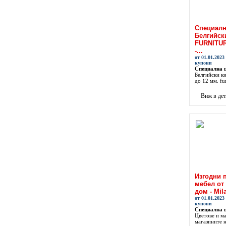
Специалн
Белгийск
FURNITUR
-...
от 01.01.2023
купони
Специална 
Белгийски к
до 12 мм. fun
Виж в де
Изгодни 
мебел от
дом - Mil
от 01.01.2023
купони
Специална 
Цветове и м
магазините на