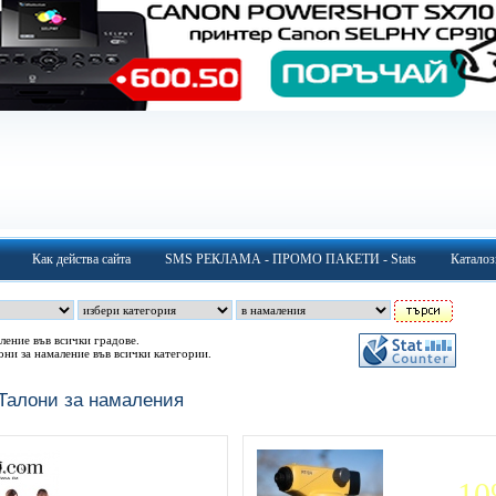
Как действа сайта
SMS РЕКЛАМА - ПРОМО ПАКЕТИ - Stats
Каталоз
ление във всички градове.
они за намаление във всички категории.
Талони за намаления
1