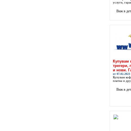
услуги, гара
Виж в де
Купувам 
трегери, 
и нови. Г
от 07.02.2023
Купувам коф
платна и дру
Виж в де