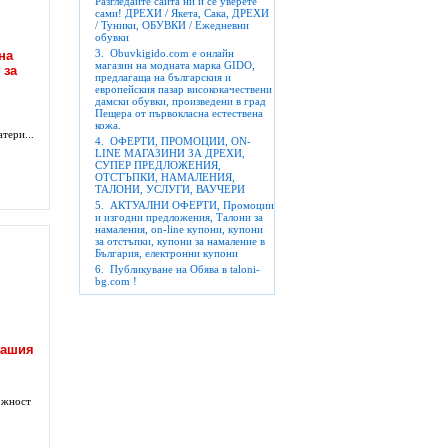
Разгледайте сайта ни и се уверете
сами! ДРЕХИ / Якета, Сака, ДРЕХИ
/ Туники, ОБУВКИ / Ежедневни
обувки
3.
Obuvkigido.com е онлайн
на
магазин на модната марка GIDO,
 за
предлагаща на българския и
европейския пазар висококачествени
дамски обувки, произведени в град
Пещера от първокласна естествена
кожа.
тери...
4.
ОФЕРТИ, ПРОМОЦИИ, ON-
LINE МАГАЗИНИ ЗА ДРЕХИ,
СУПЕР ПРЕДЛОЖЕНИЯ,
ОТСТЪПКИ, НАМАЛЕНИЯ,
ТАЛОНИ, УСЛУГИ, ВАУЧЕРИ
5.
АКТУАЛНИ ОФЕРТИ, Промоции
и изгодни предложения, Талони за
намаления, on-line купони, купони
за отстъпки, купони за намаление в
България, електронни купони
6.
Публикуване на Обява в taloni-
bg.com !
Вашия
ожност