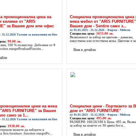
а промоционална цена на
Специална промоционална цена 
и килими от "ARIS
мека мебел от "ARIS FURNITURE"
E" за Вашия дом или офис
Вашия дом - Sentire само з...
от 01.01.2023 - 31.12.2026 - Фирма - Мебели
Специална цена
:
1633.00 лв.
 - 31.12.2026 Талони за намаления on-line
Възможност за избор на цветове - дамаски,
изкуствена или естествена кожа. Цветове и ма
цена
:
99.00 лв.
илим, 100 % полиестер. Дебелина от 8
ction etargetPostloadFunctio...
Виж в детайли
тайли
промоционални цени на мека
Специални цени - Портманто за 
 "ARIS FURNITURE" за Вашия
дом от "ARIS FURNITURE"
ano само за 1...
от 01.01.2023 - 31.12.2026 - Фирма - Мебели
Специална цена
:
495.00 лв.
 - 31.12.2026 Талони за намаления on-line
РАЗМЕРИ: 160/26/180 h Цена: 495 лв. Възм
за избор на повече от 30 цвята без п...
цена
:
1938.00 лв.
атериали можете да изберете в
 Aris furniture. function etargetPo...
Виж в детайли