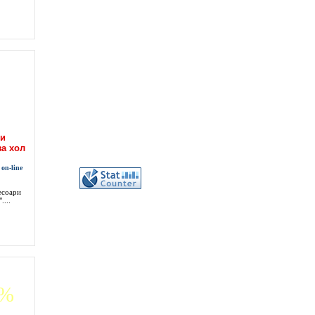
ни
за хол
on-line
есоари
...
8%