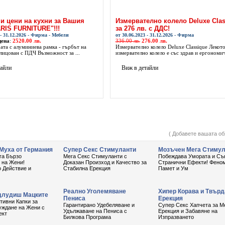
и цени на кухни за Вашия
Измервателно колело Deluxe Clas
ARIS FURNITURE"!!!
за 276 лв. с ДДС!
 - 31.12.2026 - Фирма - Мебели
от 30.06.2023 - 31.12.2026 - Фирма
цена
:
2520.00 лв.
336.00 лв.
276.00 лв.
рата с алуминиева рамка - гърбът на
Измервателно колело Deluxe Classique Лекот
лицован с ПДЧ Възможност за ...
измервателно колело е със здрав и ергономич
тайли
Виж в детайли