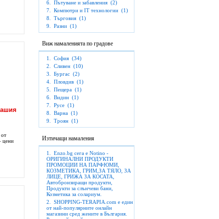
6.
Пътуване и забавления
(2)
7.
Компютри и IT технологии
(1)
8.
Търговия
(1)
9.
Разни
(1)
Виж намаленията по градове
1.
София
(34)
2.
Сливен
(10)
3.
Бургас
(2)
4.
Пловдив
(1)
5.
Пещера
(1)
6.
Видин
(1)
7.
Русе
(1)
Вашия
8.
Варна
(1)
9.
Троян
(1)
от
Изтичащи намаления
- цени
1.
Enzo.bg сега е Notino -
ОРИГИНАЛНИ ПРОДУКТИ
ПРОМОЦИИ НА ПАРФЮМИ,
КОЗМЕТИКА, ГРИМ,ЗА ТЯЛО, ЗА
ЛИЦЕ, ГРИЖА ЗА КОСАТА,
Автобронзиращи продукти,
Продукти за слънчеви бани,
Козметика за солариум.
2.
SHOPPING-TERAPIA.com е един
от най-популярните онлайн
магазини сред жените в България.