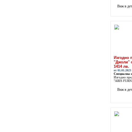
Виж в де
Изгодно 
"Джоли" 
1414 лв.
от 01.01.2023
Специална 
Изгодно пре
"ARIS FURNIT
Виж в де