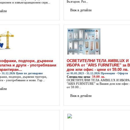
България. Раз...
нционен и извънгаранционен серв...
Виж в детайли
тайли
кофражи, подпори, дървени
ОСВЕТИТЕЛНИ ТЕЛА AMBILUX И
платна и други - употребявани
ИБОРА от "ARIS FURNITURE" за 
арантиран...
дом или офис - цени от 59.00 лв.
 - 31.12.2026 Цени по договаряне
от 01.01.2023 - 31.12.2026 Промоции - Оферти
ражи, подпори, дървени трегери,
Специална цена
:
59.00 лв.
ги - употребявани и нови. Гар...
ОСВЕТИТЕЛНИ ТЕЛА AMBILUX И ИБОРА 
"ARIS FURNITURE" за Вашия дом или офис 
от 59.00...
тайли
Виж в детайли