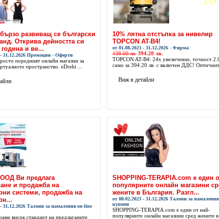
 бързо развиващ се български
10% лятна отстъпка за нивелир
анд. Открива дейността си
TOPCON AT-B4!
 година и ве...
от 01.08.2023 - 31.12.2026 - Фирма
438.00 лв.
394.20 лв.
3 - 31.12.2026 Промоции - Оферти
TOPCON AT-B4: 24x увеличение, точност 2
просто поредният онлайн магазин за
само за 394.20 лв. с включен ДДС! Оптичнит.
ртуалното пространство. eDrehi ...
Виж в детайли
тайли
ЕООД Ви предлага
SHOPPING-TERAPIA.com е един о
ане и продажба на
популярните онлайн магазини ср
ни системи, продажба на
жените в България. Разгл...
н...
от 08.02.2023 - 31.12.2026 Талони за намаления 
купони
 - 31.12.2026 Талони за намаления on-line
SHOPPING-TERAPIA.com е един от най-
популярните онлайн магазини сред жените в
раме висок стандарт на предлаганите