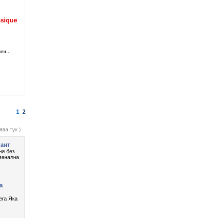
sique
о
ен...
1
2