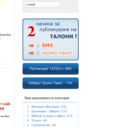
.0mm/km
..
Виж намаленията по категории
т най-
1.
Интернет Магазини
(15)
ед
2.
Промоции - Оферти
(13)
3.
Мебели за дома и офиса
(11)
on-line
4.
Услуги
(4)
5.
Строителство
(4)