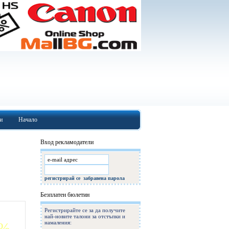
и
Начало
Вход рекламодатели
регистрирай се
забравена парола
Безплатен бюлетин
Регистрирайте се за да получите
най-новите талони за отстъпки и
намаления:
0%